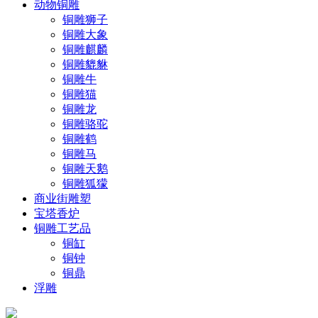
动物铜雕
铜雕狮子
铜雕大象
铜雕麒麟
铜雕貔貅
铜雕牛
铜雕猫
铜雕龙
铜雕骆驼
铜雕鹤
铜雕马
铜雕天鹅
铜雕狐獴
商业街雕塑
宝塔香炉
铜雕工艺品
铜缸
铜钟
铜鼎
浮雕