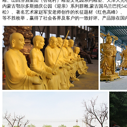
雕、山西汾酒集团（杏花村）雕塑文化园系列雕塑、天津大光明桥
内蒙古鄂尔多斯婚庆公园《迎亲》系列群雕,蒙古国乌兰巴托5
松》、著名艺术家赵军安老师创作的长征题材《红色高峰》、
等不胜枚举，赢得了社会各界及客户的一致好评。产品除在国