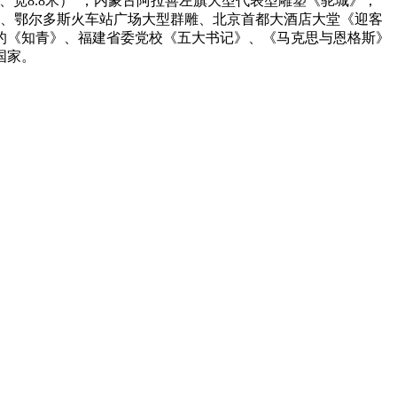
、宽8.8米）”，内蒙古阿拉善左旗大型代表型雕塑《驼城》，
塑、鄂尔多斯火车站广场大型群雕、北京首都大酒店大堂《迎客
的《知青》、福建省委党校《五大书记》、《马克思与恩格斯》
国家。