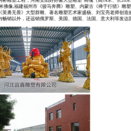
雕塑工程，河南安阳好好墓大型雕塑“商魂（高14米、长26米
4米佛像,福建福州市《骏马奔腾》雕塑、内蒙古《禅于行猎》雕
《英勇无畏》大型群雕、著名雕塑艺术家盛杨、刘宝亮老师创造
内畅销以外，还远销俄罗斯、美国、德国、法国、意大利等发达