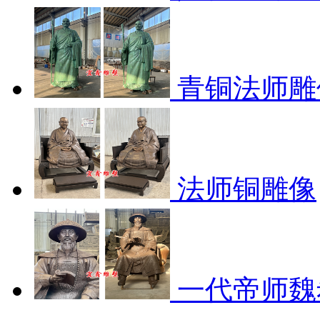
青铜法师雕
法师铜雕像
一代帝师魏希