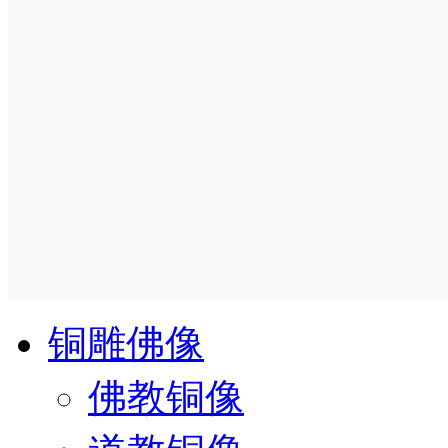
铜雕佛像
佛教铜像