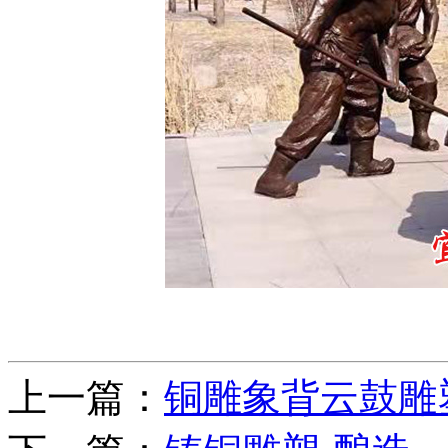
上一篇：
铜雕象背云鼓雕