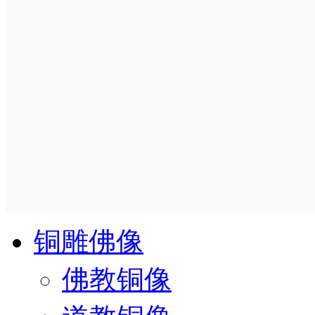
铜雕佛像
佛教铜像