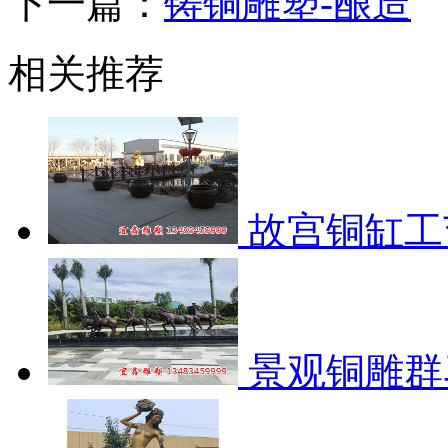
下一篇：
铸铜雕塑-酿造
相关推荐
故宫铜缸工
景观铜雕群