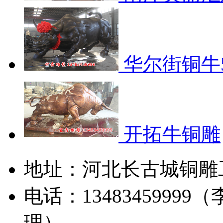
华尔街铜牛5.
开拓牛铜雕
地址：河北长古城铜雕
电话：13483459999（
理）