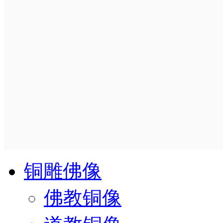
铜雕佛像
佛教铜像