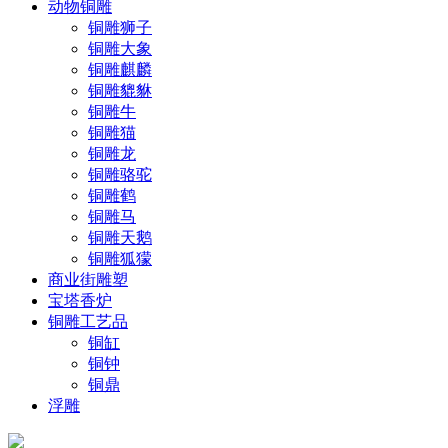
动物铜雕
铜雕狮子
铜雕大象
铜雕麒麟
铜雕貔貅
铜雕牛
铜雕猫
铜雕龙
铜雕骆驼
铜雕鹤
铜雕马
铜雕天鹅
铜雕狐獴
商业街雕塑
宝塔香炉
铜雕工艺品
铜缸
铜钟
铜鼎
浮雕