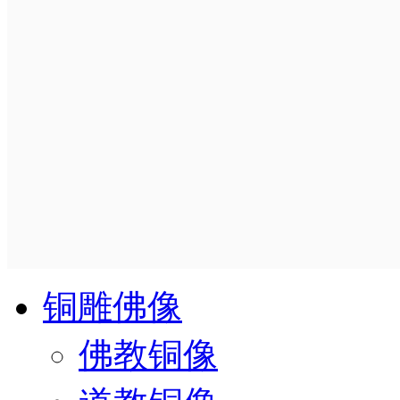
铜雕佛像
佛教铜像