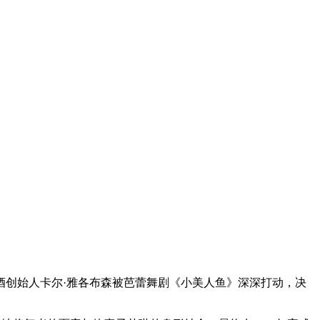
酒创始人卡尔·雅各布森被芭蕾舞剧《小美人鱼》深深打动，决