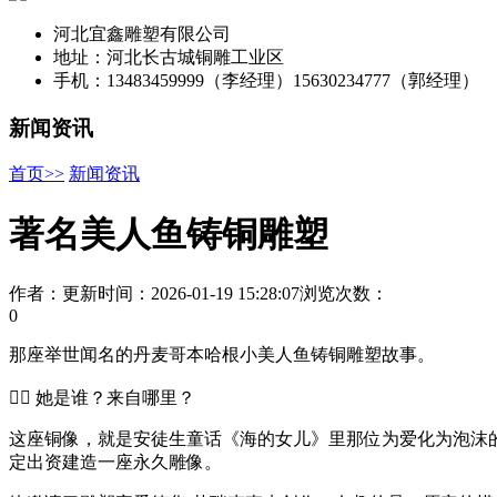
河北宜鑫雕塑有限公司
地址：河北长古城铜雕工业区
手机：13483459999（李经理）15630234777（郭经理）
新闻资讯
首页>>
新闻资讯
著名美人鱼铸铜雕塑
作者：
更新时间：2026-01-19 15:28:07
浏览次数：
0
那座举世闻名的丹麦哥本哈根小美人鱼铸铜雕塑故事。
🧜‍♀️ 她是谁？来自哪里？
这座铜像，就是安徒生童话《海的女儿》里那位为爱化为泡沫的
定出资建造一座永久雕像。