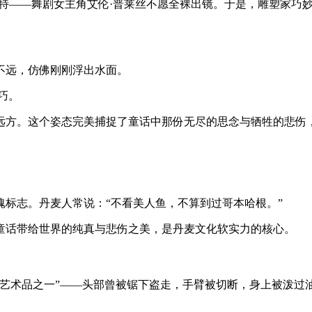
特——舞剧女主角艾伦·普莱丝不愿全裸出镜。于是，雕塑家巧妙
不远，仿佛刚刚浮出水面。
巧。
远方。这个姿态完美捕捉了童话中那份无尽的思念与牺牲的悲伤
标志。丹麦人常说：“不看美人鱼，不算到过哥本哈根。”
童话带给世界的纯真与悲伤之美，是丹麦文化软实力的核心。
深的艺术品之一”——头部曾被锯下盗走，手臂被切断，身上被泼
。