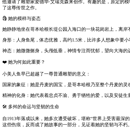
他邀请了雕塑家爱德华·艾瑞克森来创作。有趣的是，原定的模
了这尊传世之作。
🗿 她的模样与姿态
她静静地坐在哥本哈根长堤公园入海口的一块花岗岩上，离岸
身形：人身鱼尾，体态优雅，高约1.5米，比许多人想象中要小
神态：她微微侧身，头颅低垂，神情专注而忧郁，望向大海的
❤️ 她为何如此重要？
小美人鱼早已超越了一尊普通雕塑的意义：
国家的象征：她是丹麦的国宝，是哥本哈根乃至整个丹麦的灵魂
精神的化身：她代表着忠贞不渝、勇于牺牲的爱，以及安徒生
🛠 多舛的命运与坚韧的生命
自1913年落成以来，她多次遭受破坏，堪称“世界上受害最
这些伤痕，反而成了她故事的一部分，见证着她的坚韧与不朽